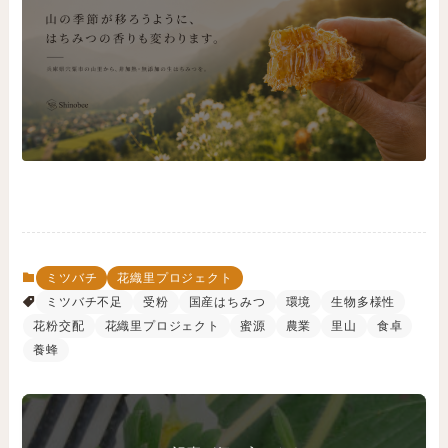
ミツバチ
花織里プロジェクト
ミツバチ不足
受粉
国産はちみつ
環境
生物多様性
花粉交配
花織里プロジェクト
蜜源
農業
里山
食卓
養蜂