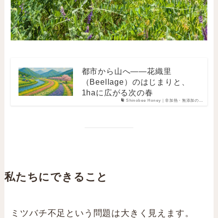
都市から山へ——花織里
（Beellage）のはじまりと、
1haに広がる次の春
Shinobee Honey｜非加熱・無添加の…
私たちにできること
ミツバチ不足という問題は大きく見えます。