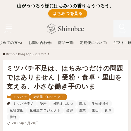
山がうつろう様にはちみつの香りもうつろう。
はちみつを見る
メニュー
さがす
じめての方へ
お問い合わせ
商品一覧
定期便について
ギフト・
ホーム
Blog top
ミツバチ
ミツバチ不足は、はちみつだけの問題
ではありません｜受粉・食卓・里山を
支える、小さな働き手のいま
ミツバチ
花織里プロジェクト
ミツバチ不足
受粉
国産はちみつ
環境
生物多様性
花粉交配
花織里プロジェクト
蜜源
農業
里山
食卓
養蜂
2026年5月20日