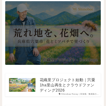
花織里プロジェクト始動｜宍粟
1ha里山再生とクラウドファン
ディング2026
Shinobee Honey｜非加熱・無添加の…