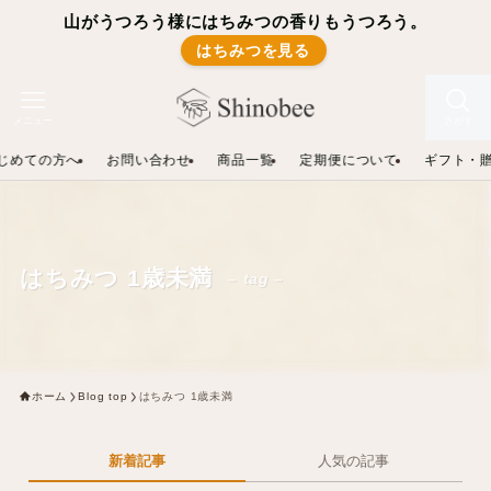
山がうつろう様にはちみつの香りもうつろう。
はちみつを見る
メニュー
さがす
じめての方へ
お問い合わせ
商品一覧
定期便について
ギフト・
はちみつ 1歳未満
– tag –
ホーム
Blog top
はちみつ 1歳未満
新着記事
人気の記事