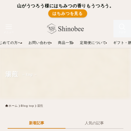
山がうつろう様にはちみつの香りもうつろう。
はちみつを見る
メニュー
さがす
じめての方へ
お問い合わせ
商品一覧
定期便について
ギフト・
湯煎
– tag –
ホーム
Blog top
湯煎
新着記事
人気の記事