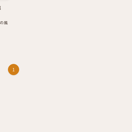
違
の風
1