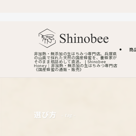
商
非加熱・無添加の生はちみつ専門店。兵庫県
の山奥で採れた天然の国産蜂蜜を、養蜂家が
そのまま瓶詰めして直送。 | Shinobee
Honey｜非加熱・無添加の生はちみつ専門店
《国産蜂蜜の通販・販売》
選び方
– tag –