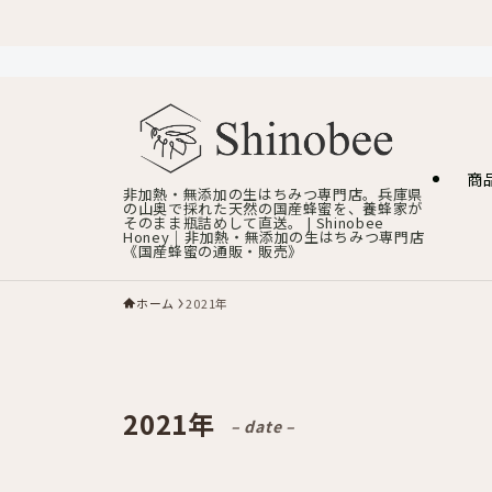
商
非加熱・無添加の生はちみつ専門店。兵庫県
の山奥で採れた天然の国産蜂蜜を、養蜂家が
そのまま瓶詰めして直送。 | Shinobee
Honey｜非加熱・無添加の生はちみつ専門店
《国産蜂蜜の通販・販売》
ホーム
2021年
2021年
– date –