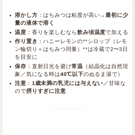
溶かし方
：はちみつは粘度が高い→
最初に少
量の液体で溶く
温度
：香りを楽しむなら
飲み頃温度
で加える
作り置き
：ハニーレモンの**シロップ（レモ
ン輪切り＋はちみつ同量）**は冷蔵で2〜3日
を目安に
保存
：直射日光を避け
常温
（結晶化は自然現
象／気になる時は
40℃以下
のぬるま湯で）
注意
：
1歳未満の乳児には与えない
／甘味な
ので
摂りすぎに注意