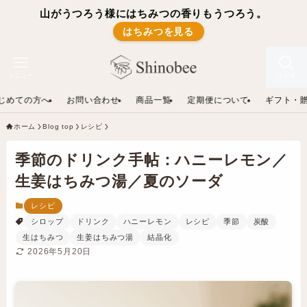
山がうつろう様にはちみつの香りもうつろう。
はちみつを見る
メニュー
さがす
じめての方へ
お問い合わせ
商品一覧
定期便について
ギフト・
ホーム
Blog top
レシピ
季節のドリンク手帖：ハニーレモン／
生姜はちみつ湯／夏のソーダ
レシピ
シロップ
ドリンク
ハニーレモン
レシピ
季節
炭酸
生はちみつ
生姜はちみつ湯
結晶化
2026年5月20日