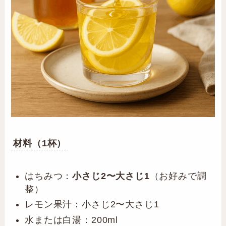
材料（1杯）
はちみつ：
小さじ2〜大さじ1
（お好みで調
整）
レモン果汁：小さじ2〜大さじ1
水または白湯：200ml