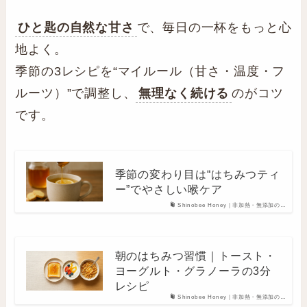
ひと匙の自然な甘さ
で、毎日の一杯をもっと心
地よく。
季節の3レシピを“マイルール（甘さ・温度・フ
ルーツ）”で調整し、
無理なく続ける
のがコツ
です。
季節の変わり目は“はちみつティ
ー”でやさしい喉ケア
Shinobee Honey｜非加熱・無添加の…
朝のはちみつ習慣｜トースト・
ヨーグルト・グラノーラの3分
レシピ
Shinobee Honey｜非加熱・無添加の…