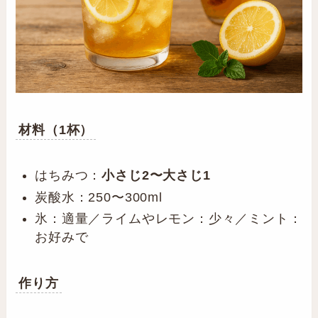
材料（1杯）
はちみつ：
小さじ2〜大さじ1
炭酸水：250〜300ml
氷：適量／ライムやレモン：少々／ミント：
お好みで
作り方