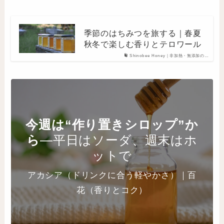
季節のはちみつを旅する｜春夏
秋冬で楽しむ香りとテロワール
Shinobee Honey｜非加熱・無添加の…
今週は“作り置きシロップ”か
ら
—平日はソーダ、週末はホ
ットで
アカシア（ドリンクに合う軽やかさ）｜百
花（香りとコク）