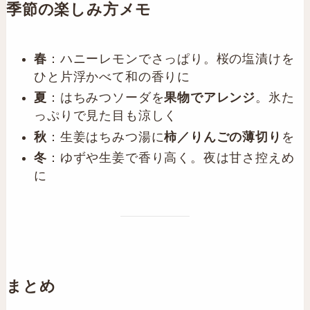
季節の楽しみ方メモ
春
：ハニーレモンでさっぱり。桜の塩漬けを
ひと片浮かべて和の香りに
夏
：はちみつソーダを
果物でアレンジ
。氷た
っぷりで見た目も涼しく
秋
：生姜はちみつ湯に
柿／りんごの薄切り
を
冬
：ゆずや生姜で香り高く。夜は甘さ控えめ
に
まとめ