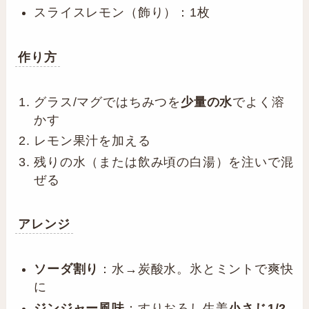
スライスレモン（飾り）：1枚
作り方
グラス/マグではちみつを
少量の水
でよく溶
かす
レモン果汁を加える
残りの水（または飲み頃の白湯）を注いで混
ぜる
アレンジ
ソーダ割り
：水→炭酸水。氷とミントで爽快
に
ジンジャー風味
：すりおろし生姜
小さじ1/2