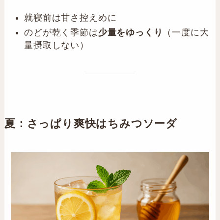
就寝前は甘さ控えめに
のどが乾く季節は
少量をゆっくり
（一度に大
量摂取しない）
夏：さっぱり爽快
はちみつソーダ