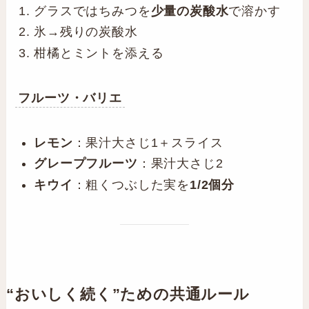
グラスではちみつを
少量の炭酸水
で溶かす
氷→残りの炭酸水
柑橘とミントを添える
フルーツ・バリエ
レモン
：果汁大さじ1＋スライス
グレープフルーツ
：果汁大さじ2
キウイ
：粗くつぶした実を
1/2個分
“おいしく続く”ための
共通ルール