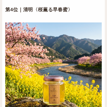
第4位｜清明〈桜薫る早春蜜〉