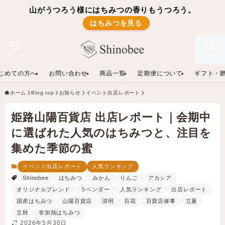
山がうつろう様にはちみつの香りもうつろう。
はちみつを見る
メニュー
さがす
じめての方へ
お問い合わせ
商品一覧
定期便について
ギフト・
ホーム
Blog top
お知らせ
イベント出店レポート
姫路山陽百貨店 出店レポート｜会期中
に選ばれた人気のはちみつと、注目を
集めた季節の蜜
イベント出店レポート
人気ランキング
Shinobee
はちみつ
みかん
りんご
アカシア
オリジナルブレンド
ラベンダー
人気ランキング
出店レポート
国産はちみつ
山陽百貨店
清明
百花
百貨店催事
立夏
立秋
非加熱はちみつ
2026年5月30日