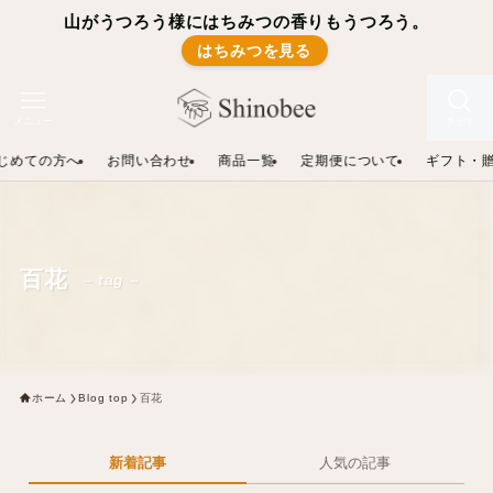
山がうつろう様にはちみつの香りもうつろう。
はちみつを見る
メニュー
さがす
じめての方へ
お問い合わせ
商品一覧
定期便について
ギフト・
百花
– tag –
ホーム
Blog top
百花
新着記事
人気の記事